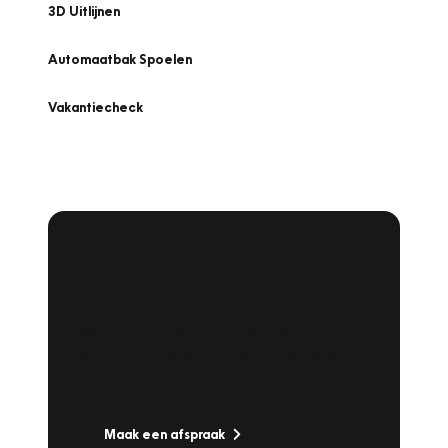
3D Uitlijnen
Automaatbak Spoelen
Vakantiecheck
Plan een
Werkplaatsafspraak
Is uw auto toe aan Onderhoud,
Bandenwissel of een Vakantiecheck? Plan
online een afspraak!
Maak een afspraak