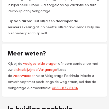
in bijna heel Europa. Ga zorgeloos op vakantie en sluit
Pechhulp af bij Vakgarage.
Tip van turbo:
Sluit altijd een
doorlopende
reisverzekering
af. Zo heeft u altijd aanvullende hulp die
niet onder pechhulp valt.
Meer weten?
Kijk bij de
veelgestelde vragen
of neem contact op met
uw
dichtstbijzijnde Vakgarage
! Lees
de
voorwaarden
voor Vakgarage Pechhulp. Mocht u
onverhoopt met pech langs de weg staan, bel dan de
Vakgarage Alarmcentrale:
088 – 877 81 84
.
Je huidige pechhulp