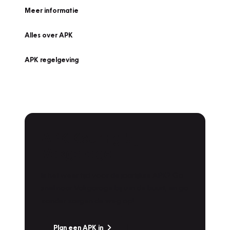
Meer informatie
Alles over APK
APK regelgeving
APK Keuring bij
Vakgarage!
Is het weer tijd voor de jaarlijkse APK? Ga
snel naar Vakgarage bij u in de buurt, en ga
zonder zorgen de weg op!
Plan een APK in