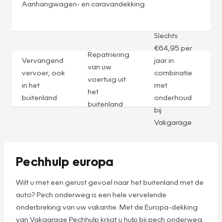
Aanhangwagen- en caravandekking
Slechts
€64,95 per
Repatriëring
Vervangend
jaar in
van uw
vervoer, ook
combinatie
voertuig uit
in het
met
het
buitenland
onderhoud
buitenland
bij
Vakgarage
Pechhulp europa
Wilt u met een gerust gevoel naar het buitenland met de
auto? Pech onderweg is een hele vervelende
onderbreking van uw vakantie. Met de Europa-dekking
van Vakgarage Pechhulp krijgt u hulp bij pech onderweg