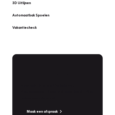
3D Uitlijnen
Automaatbak Spoelen
Vakantiecheck
Plan een
Werkplaatsafspraak
Is uw auto toe aan Onderhoud,
Bandenwissel of een Vakantiecheck? Plan
online een afspraak!
Maak een afspraak