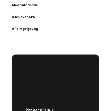
Meer informatie
Alles over APK
APK regelgeving
APK Keuring bij
Vakgarage!
Is het weer tijd voor de jaarlijkse APK? Ga
snel naar Vakgarage bij u in de buurt, en ga
zonder zorgen de weg op!
Plan een APK in