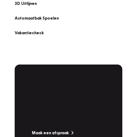
3D Uitlijnen
Automaatbak Spoelen
Vakantiecheck
Plan een
Werkplaatsafspraak
Is uw auto toe aan Onderhoud,
Bandenwissel of een Vakantiecheck? Plan
online een afspraak!
Maak een afspraak