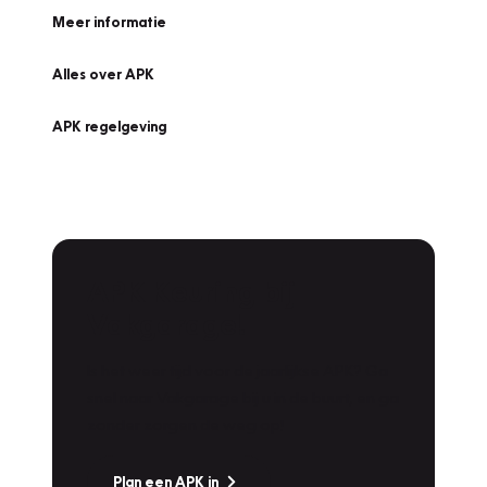
Meer informatie
Alles over APK
APK regelgeving
APK Keuring bij
Vakgarage!
Is het weer tijd voor de jaarlijkse APK? Ga
snel naar Vakgarage bij u in de buurt, en ga
zonder zorgen de weg op!
Plan een APK in