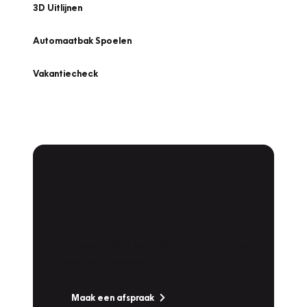
3D Uitlijnen
Automaatbak Spoelen
Vakantiecheck
Plan een
Werkplaatsafspraak
Is uw auto toe aan Onderhoud,
Bandenwissel of een Vakantiecheck? Plan
online een afspraak!
Maak een afspraak