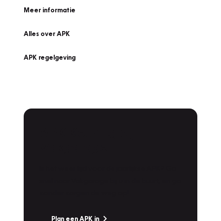
Meer informatie
Alles over APK
APK regelgeving
APK Keuring bij
Vakgarage!
Is het weer tijd voor de jaarlijkse APK? Ga
snel naar Vakgarage bij u in de buurt, en ga
zonder zorgen de weg op!
Plan een APK in