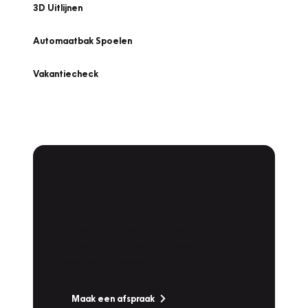
3D Uitlijnen
Automaatbak Spoelen
Vakantiecheck
Plan een
Werkplaatsafspraak
Is uw auto toe aan Onderhoud,
Bandenwissel of een Vakantiecheck? Plan
online een afspraak!
Maak een afspraak