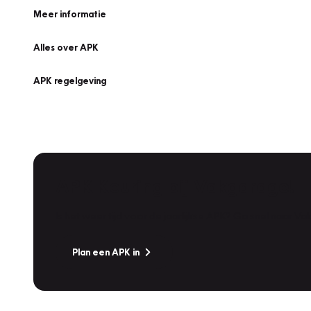
Meer informatie
Alles over APK
APK regelgeving
APK Keuring bij Vakgarage!
Is het weer tijd voor de jaarlijkse APK? Ga snel naar V
Plan een APK in