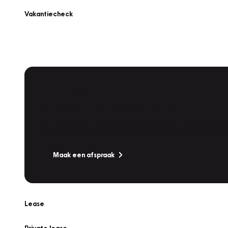
Vakantiecheck
Plan een
Werkplaatsafspraak
Is uw auto toe aan Onderhoud, Bandenwissel of een Va
Maak een afspraak
Lease