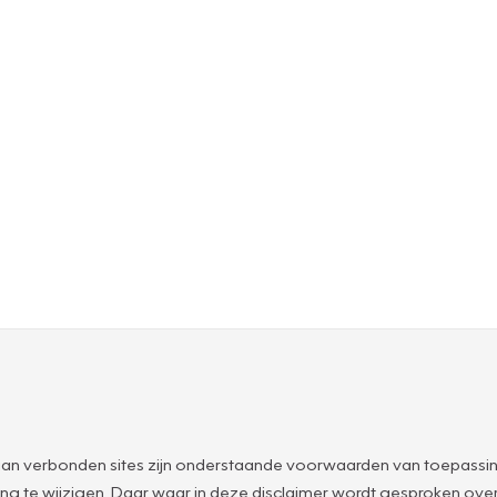
an verbonden sites zijn onderstaande voorwaarden van toepassin
g te wijzigen. Daar waar in deze disclaimer wordt gesproken o