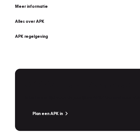
Meer informatie
Alles over APK
APK regelgeving
APK Keuring bij Vakgarage!
Is het weer tijd voor de jaarlijkse APK? Ga snel naar V
Plan een APK in