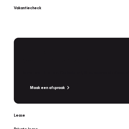
Vakantiecheck
Plan een
Werkplaatsafspraak
Is uw auto toe aan Onderhoud, Bandenwissel of een Va
Maak een afspraak
Lease