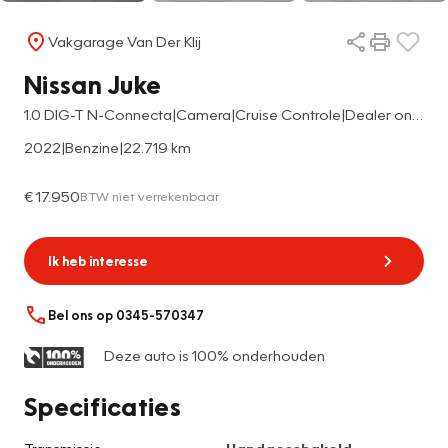
Vakgarage Van Der Klij
Nissan Juke
1.0 DIG-T N-Connecta|Camera|Cruise Controle|Dealer onderhouden|1ste eigenaar
2022
|
Benzine
|
22.719 km
€ 17.950
BTW niet verrekenbaar
Ik heb interesse
Bel ons op 0345-570347
Deze auto is 100% onderhouden
Specificaties