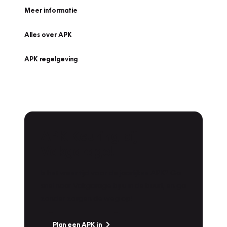
Meer informatie
Alles over APK
APK regelgeving
APK Keuring bij
Vakgarage!
Is het weer tijd voor de jaarlijkse APK? Ga
snel naar Vakgarage bij u in de buurt, en ga
zonder zorgen de weg op!
Plan een APK in