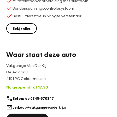
Autotelefoonvoorbereiding met Bluetooth
Bandenspanningscontrolesysteem
Bestuurdersstoel in hoogte verstelbaar
Bekijk alles
Waar staat deze auto
Vakgarage Van Der Klij
De Aaldor 3
4191 PC Geldermalsen
Nu geopend tot 17:30
Bel ons op 0345-570347
verkoop@vakgaragevanderklij.nl