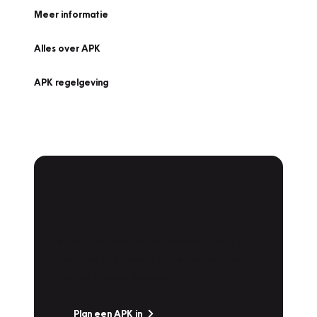
Meer informatie
Alles over APK
APK regelgeving
APK Keuring bij
Vakgarage!
Is het weer tijd voor de jaarlijkse APK? Ga
snel naar Vakgarage bij u in de buurt, en ga
zonder zorgen de weg op!
Plan een APK in