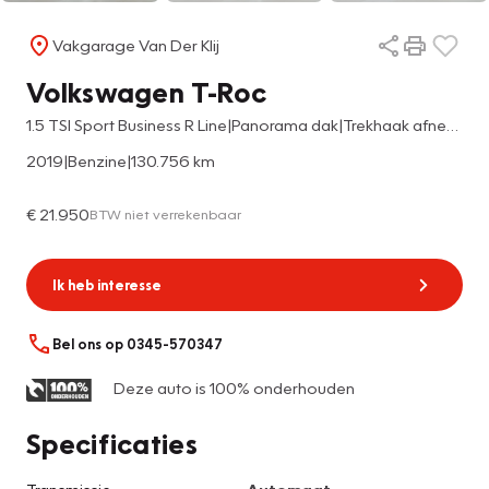
Vakgarage Van Der Klij
Volkswagen T-Roc
1.5 TSI Sport Business R Line|Panorama dak|Trekhaak afneembaar|Stoelverwarming|Carplay
2019
|
Benzine
|
130.756 km
€ 21.950
BTW niet verrekenbaar
Ik heb interesse
Bel ons op 0345-570347
Deze auto is 100% onderhouden
Specificaties