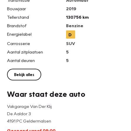
Transmissie
Automaat
Bouwjaar
2019
Tellerstand
130756 km
Brandstof
Benzine
Energielabel
D
Carrosserie
SUV
Aantal zitplaatsen
5
Aantal deuren
5
Bekijk alles
Waar staat deze auto
Vakgarage Van Der Klij
De Aaldor 3
4191 PC Geldermalsen
Geopend vanaf 09:00