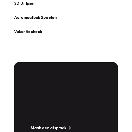
3D Uitlijnen
Automaatbak Spoelen
Vakantiecheck
Plan een
Werkplaatsafspraak
Is uw auto toe aan Onderhoud,
Bandenwissel of een Vakantiecheck? Plan
online een afspraak!
Maak een afspraak