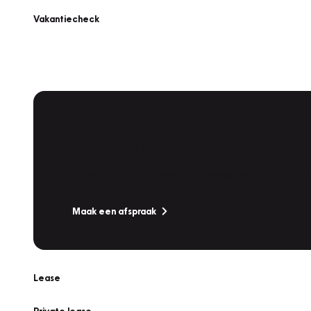
Vakantiecheck
Plan een
Werkplaatsafspraak
Is uw auto toe aan Onderhoud, Bandenwissel of een Va
Maak een afspraak
Lease