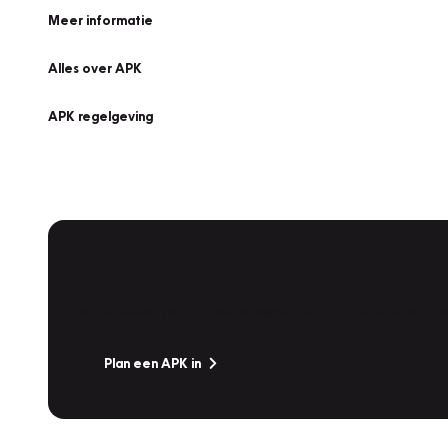
Meer informatie
Alles over APK
APK regelgeving
APK Keuring bij Vakgarage!
Is het weer tijd voor de jaarlijkse APK? Ga snel naar V
Plan een APK in