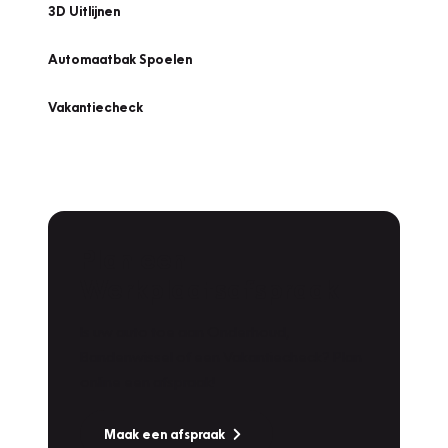
3D Uitlijnen
Automaatbak Spoelen
Vakantiecheck
Plan een
Werkplaatsafspraak
Is uw auto toe aan Onderhoud,
Bandenwissel of een Vakantiecheck? Plan
online een afspraak!
Maak een afspraak