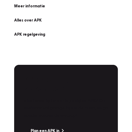
Meer informatie
Alles over APK
APK regelgeving
APK Keuring bij
Vakgarage!
Is het weer tijd voor de jaarlijkse APK? Ga
snel naar Vakgarage bij u in de buurt, en ga
zonder zorgen de weg op!
Plan een APK in